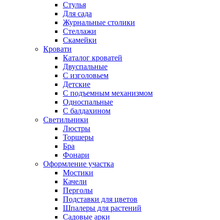
Стулья
Для сада
Журнальные столики
Стеллажи
Скамейки
Кровати
Каталог кроватей
Двуспальные
С изголовьем
Детские
С подъемным механизмом
Односпальные
С балдахином
Светильники
Люстры
Торшеры
Бра
Фонари
Оформление участка
Мостики
Качели
Перголы
Подставки для цветов
Шпалеры для растений
Садовые арки