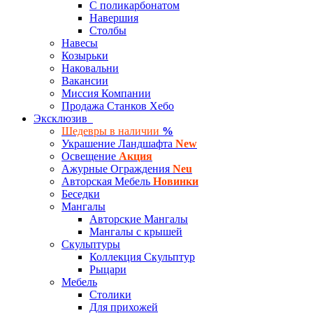
С поликарбонатом
Навершия
Столбы
Навесы
Козырьки
Наковальни
Вакансии
Миссия Компании
Продажа Станков Хебо
Эксклюзив
Шедевры в наличии
%
Украшение Ландшафта
New
Освещение
Акция
Ажурные Ограждения
Neu
Авторская Мебель
Новинки
Беседки
Мангалы
Авторские Мангалы
Мангалы с крышей
Скульптуры
Коллекция Скульптур
Рыцари
Мебель
Столики
Для прихожей