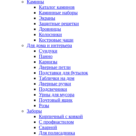
Камины
Каталог каминов
Каминные наборы
Экраны
Защитные решетки
Дровницы
Колосники
Костровые чаши
Для дома и интерьера
Сундуки
Панно
Карнизы
Дверные петли
Подставки для бутылок
Таблички на дом
Дверные ручки
Подсвечники
Урны для мусора
Почтовый ящик
Розы
Заборы
Кирпичный с ковкой
С профнастилом
Сварной
Для полисадника