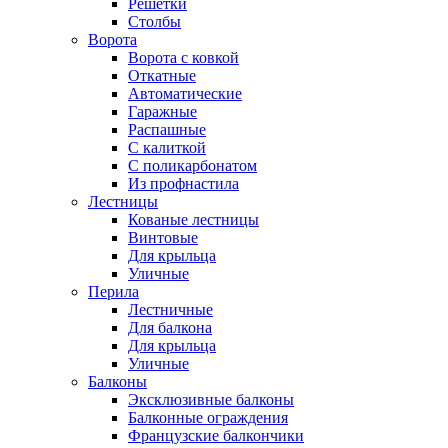
Решетки
Столбы
Ворота
Ворота с ковкой
Откатные
Автоматические
Гаражные
Распашные
С калиткой
С поликарбонатом
Из профнастила
Лестницы
Кованые лестницы
Винтовые
Для крыльца
Уличные
Перила
Лестничные
Для балкона
Для крыльца
Уличные
Балконы
Эксклюзивные балконы
Балконные ограждения
Французские балкончики