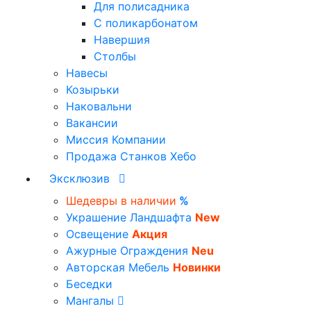
Для полисадника
С поликарбонатом
Навершия
Столбы
Навесы
Козырьки
Наковальни
Вакансии
Миссия Компании
Продажа Станков Хебо
Эксклюзив
Шедевры в наличии
%
Украшение Ландшафта
New
Освещение
Акция
Ажурные Ограждения
Neu
Авторская Мебель
Новинки
Беседки
Мангалы