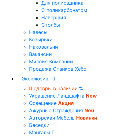
Для полисадника
С поликарбонатом
Навершия
Столбы
Навесы
Козырьки
Наковальни
Вакансии
Миссия Компании
Продажа Станков Хебо
Эксклюзив
Шедевры в наличии
%
Украшение Ландшафта
New
Освещение
Акция
Ажурные Ограждения
Neu
Авторская Мебель
Новинки
Беседки
Мангалы