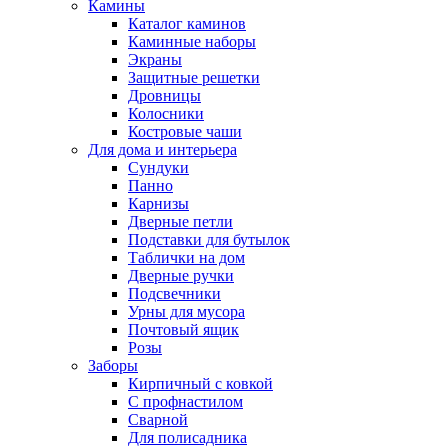
Камины
Каталог каминов
Каминные наборы
Экраны
Защитные решетки
Дровницы
Колосники
Костровые чаши
Для дома и интерьера
Сундуки
Панно
Карнизы
Дверные петли
Подставки для бутылок
Таблички на дом
Дверные ручки
Подсвечники
Урны для мусора
Почтовый ящик
Розы
Заборы
Кирпичный с ковкой
С профнастилом
Сварной
Для полисадника