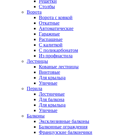
Решетки
Столбы
Ворота
Ворота с ковкой
Откатные
Автоматические
Гаражные
Распашные
С калиткой
С поликарбонатом
Из профнастила
Лестницы
Кованые лестницы
Винтовые
Для крыльца
Уличные
Перила
Лестничные
Для балкона
Для крыльца
Уличные
Балконы
Эксклюзивные балконы
Балконные ограждения
Французские балкончики