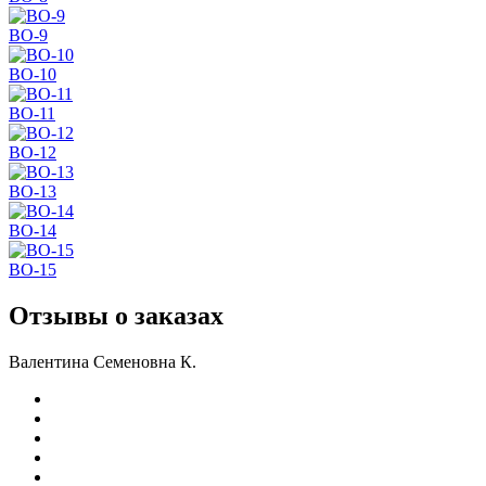
BO-9
BO-10
BO-11
BO-12
BO-13
BO-14
BO-15
Отзывы о заказах
Валентина Семеновна К.