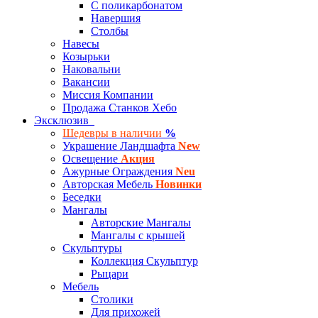
С поликарбонатом
Навершия
Столбы
Навесы
Козырьки
Наковальни
Вакансии
Миссия Компании
Продажа Станков Хебо
Эксклюзив
Шедевры в наличии
%
Украшение Ландшафта
New
Освещение
Акция
Ажурные Ограждения
Neu
Авторская Мебель
Новинки
Беседки
Мангалы
Авторские Мангалы
Мангалы с крышей
Скульптуры
Коллекция Скульптур
Рыцари
Мебель
Столики
Для прихожей