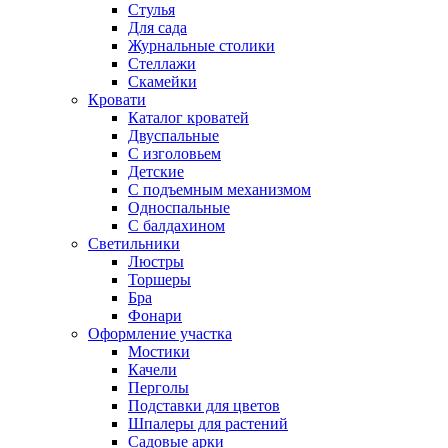
Стулья
Для сада
Журнальные столики
Стеллажи
Скамейки
Кровати
Каталог кроватей
Двуспальные
С изголовьем
Детские
С подъемным механизмом
Односпальные
С балдахином
Светильники
Люстры
Торшеры
Бра
Фонари
Оформление участка
Мостики
Качели
Перголы
Подставки для цветов
Шпалеры для растений
Садовые арки